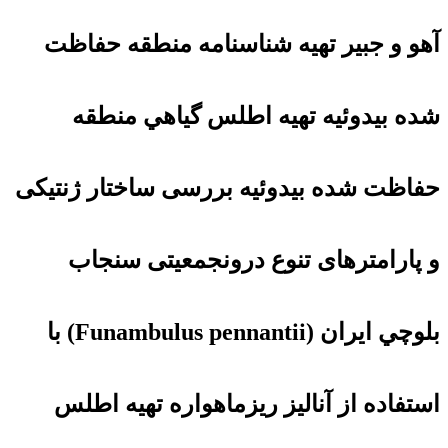
آهو و جبير تهیه شناسنامه منطقه حفاظت
شده بيدوئيه تهیه اطلس گياهي منطقه
حفاظت شده بيدوئيه بررسی ساختار ژنتیکی
و پارامترهای تنوع درون‏جمعیتی سنجاب
بلوچي ايران (Funambulus pennantii) با
استفاده از آنالیز ريزماهواره تهيه اطلس