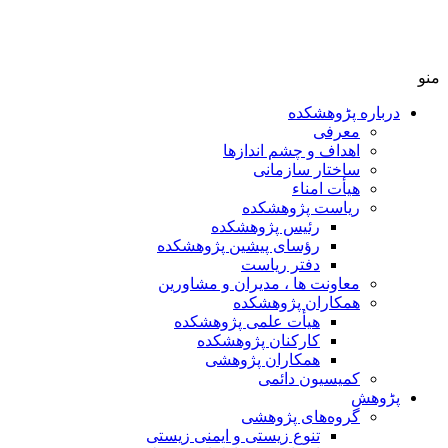
منو
درباره پڑوهشکده
معرفی
اهداف و چشم اندازها
ساختار سازمانی
هیأت امناء
ریاست پژوهشکده
رئیس پژوهشکده
رؤسای پیشین پژوهشکده
دفتر ریاست
معاونت ها ، مدیران و مشاورین
همکاران پژوهشکده
هیأت علمی پژوهشکده
کارکنان پژوهشکده
همکاران پژوهشی
کمیسیون دائمی
پڑوهش
گروه‌های پژوهشی
تنوع زیستی و ایمنی زیستی