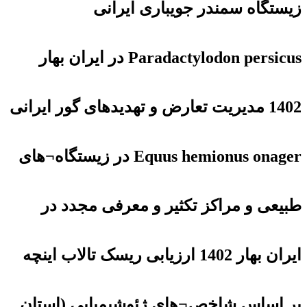
زیستگاه سمندر ‏جویباری ایرانی
‏Paradactylodon persicus‏ در ایران بهار
1402 مدیریت تعارض و تهدیدهای گور ایرانی
Equus hemionus onager در زیستگاه¬های
طبیعی و مراکز تکثیر و معرفی مجدد در
ایران بهار 1402 ارزیابی ریسک تالاب اینچه
بر اساس شاخص¬های ژئوشیمیایی (استان