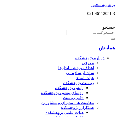
پرش به محتوا
021-46112051-3
جستجو
همایـش
درباره پڑوهشکده
معرفی
اهداف و چشم اندازها
ساختار سازمانی
هیأت امناء
ریاست پژوهشکده
رئیس پژوهشکده
رؤسای پیشین پژوهشکده
دفتر ریاست
معاونت ها ، مدیران و مشاورین
همکاران پژوهشکده
هیأت علمی پژوهشکده