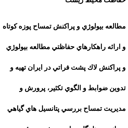
حفاظت محیط زیست
مطالعه بيولوژي و پراكنش تمساح پوزه كوتاه
و ارائه راهكارهاي حفاظتي مطالعه بيولوژي
و پراكنش لاك پشت فراتي در ايران تهيه و
تدوين ضوابط و الگوي تكثير، پرورش و
مديريت تمساح بررسي پتانسيل هاي گياهي