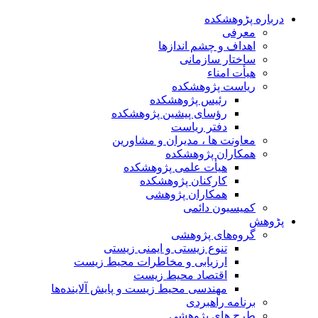
درباره پڑوهشکده
معرفی
اهداف و چشم اندازها
ساختار سازمانی
هیأت امناء
ریاست پژوهشکده
رئیس پژوهشکده
رؤسای پیشین پژوهشکده
دفتر ریاست
معاونت ها ، مدیران و مشاورین
همکاران پژوهشکده
هیأت علمی پژوهشکده
کارکنان پژوهشکده
همکاران پژوهشی
کمیسیون دائمی
پڑوهش
گروه‌های پژوهشی
تنوع زیستی و ایمنی زیستی
ارزیابی و مخاطرات محیط زیست
اقتصاد محیط زیست
مهندسی محیط زیست و پایش آلاینده‌ها
برنامه راهبردی
طرح های پژوهشی