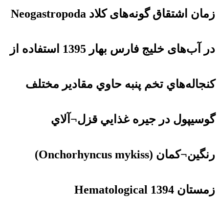
زمان اشتقاق گونه‌های کلاد Neogastropoda
در آب‌های خلیج فارس بهار 1395 استفاده از
كنجاله‌هاي تخم پنبه حاوي مقادير مختلف
گوسيپول در جيره غذايي قزل¬آلاي
رنگين¬كمان (Onchorhyncus mykiss)
زمستان 1394 Hematological