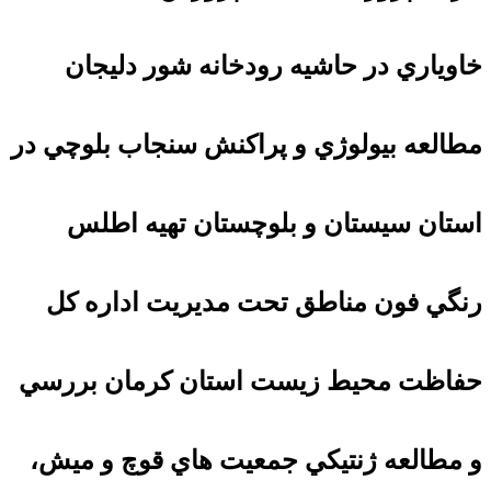
خاوياري در حاشيه رودخانه شور دليجان
مطالعه بيولوژي و پراكنش سنجاب بلوچي در
استان سيستان و بلوچستان تهيه اطلس
رنگي فون مناطق تحت مديريت اداره كل
حفاظت محيط زيست استان كرمان بررسي
و مطالعه ژنتيكي جمعيت هاي قوچ و ميش،