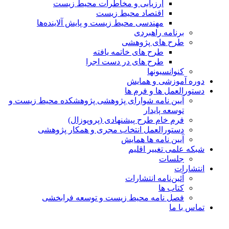
ارزیابی و مخاطرات محیط زیست
اقتصاد محیط زیست
مهندسی محیط زیست و پایش آلاینده‌ها
برنامه راهبردی
طرح های پژوهشی
طرح های خاتمه یافته
طرح های در دست اجرا
کنوانسیونها
دوره آموزشی و همایش
دستورالعمل ها و فرم ها
آیین نامه شوارای پژوهشی پژوهشکده محیط زیست و
توسعه پایدار
فرم خام طرح پیشنهادی (پروپوزال)
دستورالعمل انتخاب مجری و همکار پژوهشی
آیین نامه ها همایش
شبکه علمی تغییر اقلیم
جلسات
انتشارات
آئین‌نامه انتشارات
کتاب ها
فصل نامه محیط زیست و توسعه فرابخشی
تماس با ما