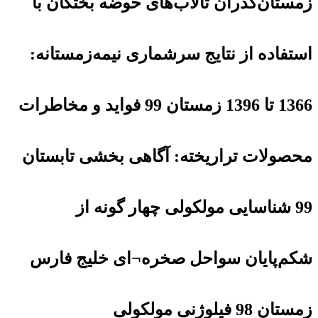
زمستان‌گذران تالاب‌های حوضه بختگان با
استفاده از نتایج سرشماری نیمه‌زمستانه:
1366 تا 1396 زمستان 99 فواید و مخاطرات
محصولات تراریخته: آگاهی بخشی تابستان
99 شناسایی مولکولی چهار گونه از
شکم‌پایان سواحل صخره¬ای خلیج فارس
زمستان 98 فیلوژنی مولکولی