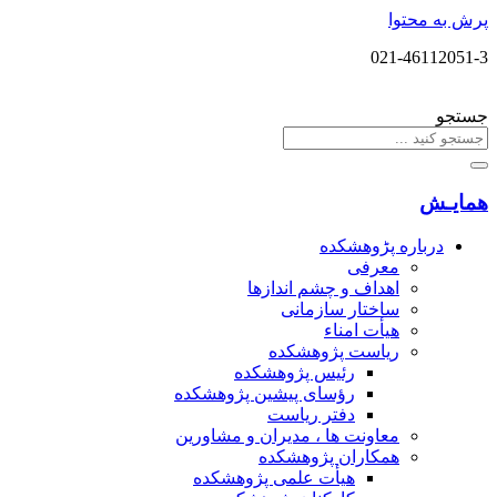
پرش به محتوا
021-46112051-3
جستجو
همایـش
درباره پڑوهشکده
معرفی
اهداف و چشم اندازها
ساختار سازمانی
هیأت امناء
ریاست پژوهشکده
رئیس پژوهشکده
رؤسای پیشین پژوهشکده
دفتر ریاست
معاونت ها ، مدیران و مشاورین
همکاران پژوهشکده
هیأت علمی پژوهشکده