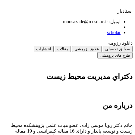
استادیار
ایمیل: moosazade@rcesd.ac.ir
scholar
دانلود رزومه
سوابق تحصیلی
علایق پژوهشی
مقالات
انتشارات
طرح های پژوهشی
دكتراي مدیریت محيط زیست
درباره من
خانم دکتر رویا موسی زاده، عضو هیات علمی پژوهشکده محیط
زیست و توسعه پایدار و دارای 16 مقاله کنفرانسی و 19 مقاله