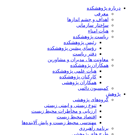
درباره پڑوهشکده
معرفی
اهداف و چشم اندازها
ساختار سازمانی
هیأت امناء
ریاست پژوهشکده
رئیس پژوهشکده
رؤسای پیشین پژوهشکده
دفتر ریاست
معاونت ها ، مدیران و مشاورین
همکاران پژوهشکده
هیأت علمی پژوهشکده
کارکنان پژوهشکده
همکاران پژوهشی
کمیسیون دائمی
پڑوهش
گروه‌های پژوهشی
تنوع زیستی و ایمنی زیستی
ارزیابی و مخاطرات محیط زیست
اقتصاد محیط زیست
مهندسی محیط زیست و پایش آلاینده‌ها
برنامه راهبردی
طرح های پژوهشی