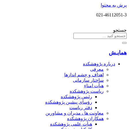
پرش به محتوا
021-46112051-3
جستجو
همایـش
درباره پڑوهشکده
معرفی
اهداف و چشم اندازها
ساختار سازمانی
هیأت امناء
ریاست پژوهشکده
رئیس پژوهشکده
رؤسای پیشین پژوهشکده
دفتر ریاست
معاونت ها ، مدیران و مشاورین
همکاران پژوهشکده
هیأت علمی پژوهشکده