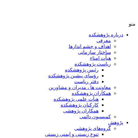
منو
درباره پڑوهشکده
معرفی
اهداف و چشم اندازها
ساختار سازمانی
هیأت امناء
ریاست پژوهشکده
رئیس پژوهشکده
رؤسای پیشین پژوهشکده
دفتر ریاست
معاونت ها ، مدیران و مشاورین
همکاران پژوهشکده
هیأت علمی پژوهشکده
کارکنان پژوهشکده
همکاران پژوهشی
کمیسیون دائمی
پڑوهش
گروه‌های پژوهشی
تنوع زیستی و ایمنی زیستی