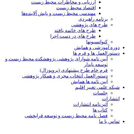
ارزیابی و مخاطرات محیط زیست
اقتصاد محیط زیست
مهندسی محیط زیست و پایش آلاینده‌ها
برنامه راهبردی
طرح های پژوهشی
طرح های خاتمه یافته
طرح های در دست اجرا
کنوانسیونها
دوره آموزشی و همایش
دستورالعمل ها و فرم ها
آیین نامه شوارای پژوهشی پژوهشکده محیط زیست و
توسعه پایدار
فرم خام طرح پیشنهادی (پروپوزال)
دستورالعمل انتخاب مجری و همکار پژوهشی
آیین نامه ها همایش
شبکه علمی تغییر اقلیم
جلسات
انتشارات
آئین‌نامه انتشارات
کتاب ها
فصل نامه محیط زیست و توسعه فرابخشی
تماس با ما