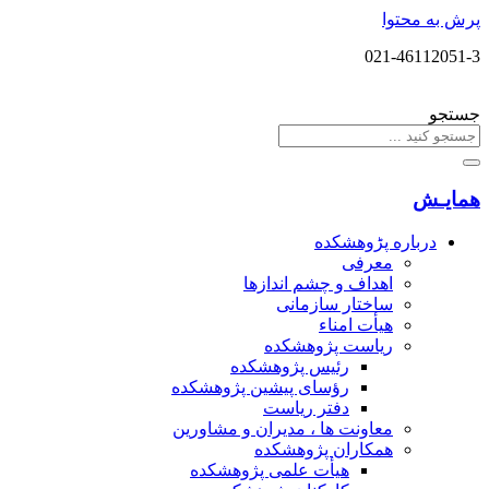
پرش به محتوا
021-46112051-3
جستجو
همایـش
درباره پڑوهشکده
معرفی
اهداف و چشم اندازها
ساختار سازمانی
هیأت امناء
ریاست پژوهشکده
رئیس پژوهشکده
رؤسای پیشین پژوهشکده
دفتر ریاست
معاونت ها ، مدیران و مشاورین
همکاران پژوهشکده
هیأت علمی پژوهشکده