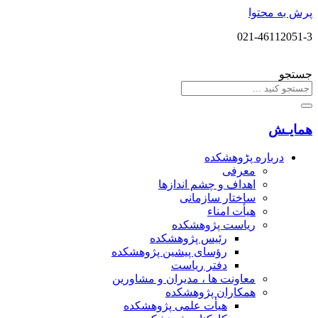
پرش به محتوا
021-46112051-3
جستجو
همایـش
درباره پڑوهشکده
معرفی
اهداف و چشم اندازها
ساختار سازمانی
هیأت امناء
ریاست پژوهشکده
رئیس پژوهشکده
رؤسای پیشین پژوهشکده
دفتر ریاست
معاونت ها ، مدیران و مشاورین
همکاران پژوهشکده
هیأت علمی پژوهشکده