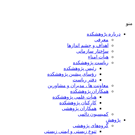
منو
درباره پڑوهشکده
معرفی
اهداف و چشم اندازها
ساختار سازمانی
هیأت امناء
ریاست پژوهشکده
رئیس پژوهشکده
رؤسای پیشین پژوهشکده
دفتر ریاست
معاونت ها ، مدیران و مشاورین
همکاران پژوهشکده
هیأت علمی پژوهشکده
کارکنان پژوهشکده
همکاران پژوهشی
کمیسیون دائمی
پڑوهش
گروه‌های پژوهشی
تنوع زیستی و ایمنی زیستی