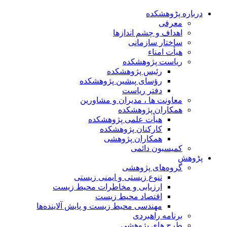
درباره پڑوهشکده
معرفی
اهداف و چشم اندازها
ساختار سازمانی
هیأت امناء
ریاست پژوهشکده
رئیس پژوهشکده
رؤسای پیشین پژوهشکده
دفتر ریاست
معاونت ها ، مدیران و مشاورین
همکاران پژوهشکده
هیأت علمی پژوهشکده
کارکنان پژوهشکده
همکاران پژوهشی
کمیسیون دائمی
پڑوهش
گروه‌های پژوهشی
تنوع زیستی و ایمنی زیستی
ارزیابی و مخاطرات محیط زیست
اقتصاد محیط زیست
مهندسی محیط زیست و پایش آلاینده‌ها
برنامه راهبردی
طرح های پژوهشی