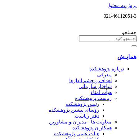
پرش به محتوا
021-46112051-3
جستجو
همایـش
درباره پڑوهشکده
معرفی
اهداف و چشم اندازها
ساختار سازمانی
هیأت امناء
ریاست پژوهشکده
رئیس پژوهشکده
رؤسای پیشین پژوهشکده
دفتر ریاست
معاونت ها ، مدیران و مشاورین
همکاران پژوهشکده
هیأت علمی پژوهشکده