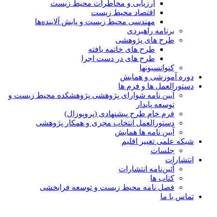
ارزیابی و مخاطرات محیط زیست
اقتصاد محیط زیست
مهندسی محیط زیست و پایش آلاینده‌ها
برنامه راهبردی
طرح های پژوهشی
طرح های خاتمه یافته
طرح های در دست اجرا
کنوانسیونها
دوره آموزشی و همایش
دستورالعمل ها و فرم ها
آیین نامه شوارای پژوهشی پژوهشکده محیط زیست و
توسعه پایدار
فرم خام طرح پیشنهادی (پروپوزال)
دستورالعمل انتخاب مجری و همکار پژوهشی
آیین نامه ها همایش
شبکه علمی تغییر اقلیم
جلسات
انتشارات
آئین‌نامه انتشارات
کتاب ها
فصل نامه محیط زیست و توسعه فرابخشی
تماس با ما