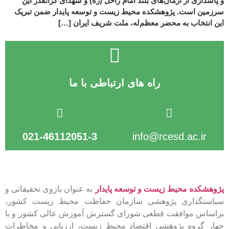
و پاسداری از آرمان‌های بلند امام راحل (ره) و شهدای گرانقدر این
سرزمین است. پژوهشکده محیط زیست و توسعه پایدار ضمن تبریک
این انتخاب به محضر معظم‌له، ملت شریف ایران […]
راه های ارتباطی با ما
021-46112051-3
info@rcesd.ac.ir​
پژوهشکده محیط زیست و توسعه پایدار
به عنوان بازوی تحقیقاتی و
سیاستگذاری پژوهشی سازمان حفاظت محیط زیست کشور،
براساس موافقت قطعی شورای گسترش آموزش عالی کشور و با
چهار گروه پژوهشی اقتصاد محیط زیست، ارزیابی و مخاطرات