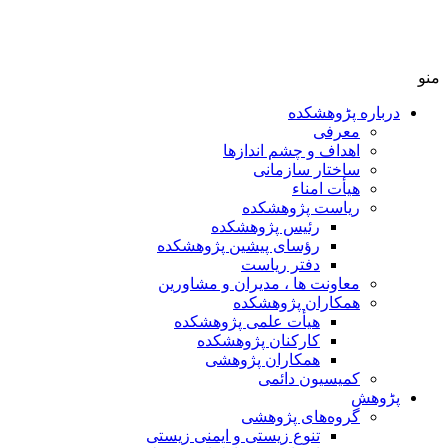
منو
درباره پڑوهشکده
معرفی
اهداف و چشم اندازها
ساختار سازمانی
هیأت امناء
ریاست پژوهشکده
رئیس پژوهشکده
رؤسای پیشین پژوهشکده
دفتر ریاست
معاونت ها ، مدیران و مشاورین
همکاران پژوهشکده
هیأت علمی پژوهشکده
کارکنان پژوهشکده
همکاران پژوهشی
کمیسیون دائمی
پڑوهش
گروه‌های پژوهشی
تنوع زیستی و ایمنی زیستی