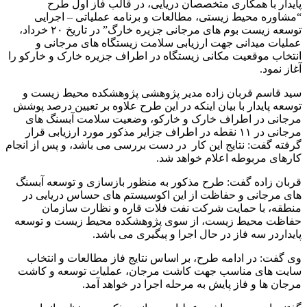
پایدار با همکاری متخصصان دریایی، در قالب فاز اول طرح
“مشاوره محیط زیستی، مطالعات و برنامه عملیاتی – اجرایی
توسعه زیست بوم های مرجانی جزیره خارگ” در تاریخ ۲۰ خرداد،
عملیات میدانی جهت ارزیابی سلامت زیستگاه های مرجانی و
انتخاب موقعیت مکانی زیستگاه در اطراف جزیره خارک و خارکو را
آغاز نمود.
سید قاسم قربان زاده مدیر پژوهشی پژوهشکده محیط زیست و
توسعه پایدار با بیان اینکه در این طرح علاوه بر تعیین درصد پوشش
مرجانی در اطراف خارک و خارکو، وضعیت سلامت آبسنگ های
مرجانی در ۱۱ نقطه در اطراف جزایر مذکور مورد ارزیابی قرار
گرفته گفت: نتایج این کار در دست بررسی می باشد، و پس از انجام
کارهای مربوطه اعلام خواهد شد.
قربان زاده گفت: طرح مذکور به منظور بازسازی و توسعه آبسنگ
های مرجانی و حفاظت از این اکوسیستم های حساس دریایی در
منطقه، با حمایت شرکت نفت فلات قاره و نظارت سازمان
حفاظت محیط زیست، از سوی پژوهشکده محیط زیست و توسعه
پایداردر سه فاز در حال اجرا و پیگیری می باشد.
وی گفت: در ادامه طرح، بر اساس نتایج فاز مطالعات و انتخاب
سایت های مناسب جهت کاشت مرجان، عملیات توسعه و کاشت
مرجان ها و فاز پایش به مرحله اجرا در خواهد آمد.