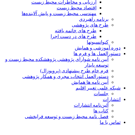
ارزیابی و مخاطرات محیط زیست
اقتصاد محیط زیست
مهندسی محیط زیست و پایش آلاینده‌ها
برنامه راهبردی
طرح های پژوهشی
طرح های خاتمه یافته
طرح های در دست اجرا
کنوانسیونها
دوره آموزشی و همایش
دستورالعمل ها و فرم ها
آیین نامه شوارای پژوهشی پژوهشکده محیط زیست و
توسعه پایدار
فرم خام طرح پیشنهادی (پروپوزال)
دستورالعمل انتخاب مجری و همکار پژوهشی
آیین نامه ها همایش
شبکه علمی تغییر اقلیم
جلسات
انتشارات
آئین‌نامه انتشارات
کتاب ها
فصل نامه محیط زیست و توسعه فرابخشی
تماس با ما