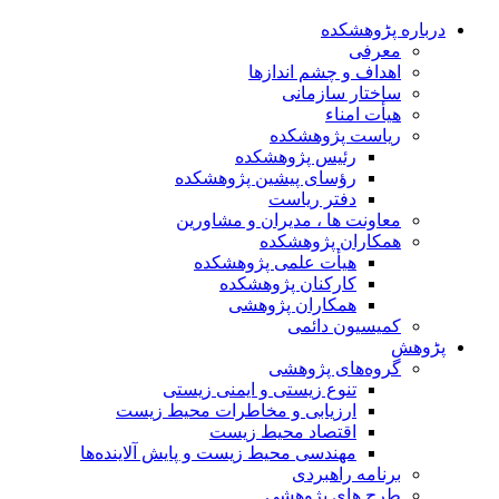
درباره پڑوهشکده
معرفی
اهداف و چشم اندازها
ساختار سازمانی
هیأت امناء
ریاست پژوهشکده
رئیس پژوهشکده
رؤسای پیشین پژوهشکده
دفتر ریاست
معاونت ها ، مدیران و مشاورین
همکاران پژوهشکده
هیأت علمی پژوهشکده
کارکنان پژوهشکده
همکاران پژوهشی
کمیسیون دائمی
پڑوهش
گروه‌های پژوهشی
تنوع زیستی و ایمنی زیستی
ارزیابی و مخاطرات محیط زیست
اقتصاد محیط زیست
مهندسی محیط زیست و پایش آلاینده‌ها
برنامه راهبردی
طرح های پژوهشی