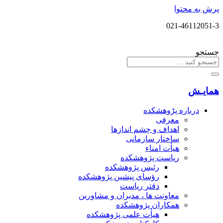
پرش به محتوا
021-46112051-3
جستجو
همایـش
درباره پڑوهشکده
معرفی
اهداف و چشم اندازها
ساختار سازمانی
هیأت امناء
ریاست پژوهشکده
رئیس پژوهشکده
رؤسای پیشین پژوهشکده
دفتر ریاست
معاونت ها ، مدیران و مشاورین
همکاران پژوهشکده
هیأت علمی پژوهشکده