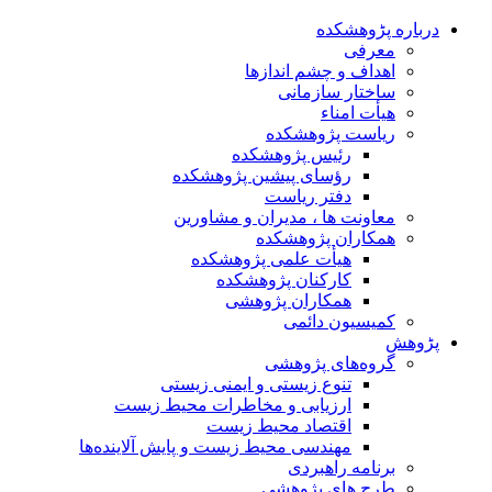
درباره پڑوهشکده
معرفی
اهداف و چشم اندازها
ساختار سازمانی
هیأت امناء
ریاست پژوهشکده
رئیس پژوهشکده
رؤسای پیشین پژوهشکده
دفتر ریاست
معاونت ها ، مدیران و مشاورین
همکاران پژوهشکده
هیأت علمی پژوهشکده
کارکنان پژوهشکده
همکاران پژوهشی
کمیسیون دائمی
پڑوهش
گروه‌های پژوهشی
تنوع زیستی و ایمنی زیستی
ارزیابی و مخاطرات محیط زیست
اقتصاد محیط زیست
مهندسی محیط زیست و پایش آلاینده‌ها
برنامه راهبردی
طرح های پژوهشی