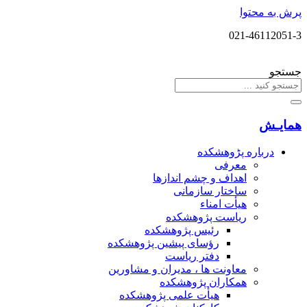
پرش به محتوا
021-46112051-3
جستجو
همایـش
درباره پڑوهشکده
معرفی
اهداف و چشم اندازها
ساختار سازمانی
هیأت امناء
ریاست پژوهشکده
رئیس پژوهشکده
رؤسای پیشین پژوهشکده
دفتر ریاست
معاونت ها ، مدیران و مشاورین
همکاران پژوهشکده
هیأت علمی پژوهشکده