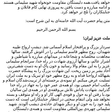
خواهد یافت،‌همه دلبستگان مقاومت خونخواه شهید سلیمانی هستند
و ادامه مبارزه و دست یافتن به پیروزی نهایی کام قاتلان و
جنایتکاران را تلخ تر خواهد کرد.
متن پیام حضرت آیت الله خامنه‌ای به این شرح است:
بسم الله الرحمن الرحیم
ملت عزیز ایران!
سردار بزرگ و پرافتخار اسلام آسمانی شد. دیشب ارواح طیبه
شهیدان، روح مطهر قاسم سلیمانی را در آغوش گرفتند. سالها
مجاهدت مخلصانه و شجاعانه در میدانهای مبارزه با شیاطین و
اشرار عالم، و سالها آرزوی شهادت در راه خدا، سرانجام سلیمانی
عزیز را به این مقام والا رسانید و خون پاک او به دست شقی‌ترین
آحاد بشر بر زمین ریخت. این شهادت بزرگ را به پیشگاه حضرت
بقیهالله ارواحنا فداه و به روح مطهر خود او تبریک و به ملت ایران
تسلیت عرض میکنم. او نمونه‌ی برجسته‌ای از تربیت‌شدگان اسلام و
مکتب امام خمینی بود، او همه‌ی عمر خود را به جهاد در راه خدا
گذرانید. شهادت پاداش تلاش بی‌وقفه‌ی او در همه‌ی این سالیان
بود.با رفتن او به حول و قوه‌ی الهی کار او و راه او متوقف و بسته
نخواهد شد ولی انتقام سختی در انتظار جنایتکارانی است که دست
پلید خود را به خون او و دیگر شهدای حادثه‌ی دیشب آلودند. شهید
سلیمانی چهره‌ی بین‌المللی مقاومت است و همه‌ی دلبستگان