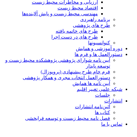
ارزیابی و مخاطرات محیط زیست
اقتصاد محیط زیست
مهندسی محیط زیست و پایش آلاینده‌ها
برنامه راهبردی
طرح های پژوهشی
طرح های خاتمه یافته
طرح های در دست اجرا
کنوانسیونها
دوره آموزشی و همایش
دستورالعمل ها و فرم ها
آیین نامه شوارای پژوهشی پژوهشکده محیط زیست و
توسعه پایدار
فرم خام طرح پیشنهادی (پروپوزال)
دستورالعمل انتخاب مجری و همکار پژوهشی
آیین نامه ها همایش
شبکه علمی تغییر اقلیم
جلسات
انتشارات
آئین‌نامه انتشارات
کتاب ها
فصل نامه محیط زیست و توسعه فرابخشی
تماس با ما