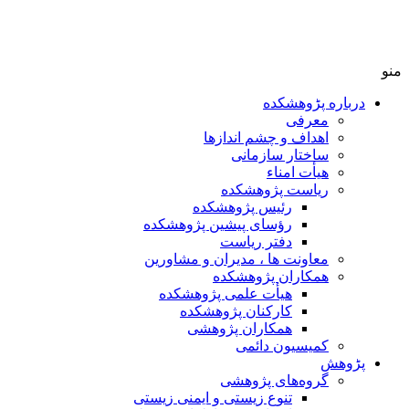
منو
درباره پڑوهشکده
معرفی
اهداف و چشم اندازها
ساختار سازمانی
هیأت امناء
ریاست پژوهشکده
رئیس پژوهشکده
رؤسای پیشین پژوهشکده
دفتر ریاست
معاونت ها ، مدیران و مشاورین
همکاران پژوهشکده
هیأت علمی پژوهشکده
کارکنان پژوهشکده
همکاران پژوهشی
کمیسیون دائمی
پڑوهش
گروه‌های پژوهشی
تنوع زیستی و ایمنی زیستی