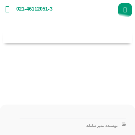
021-46112051-3
برگزاری جشنواره پژوهشگران برتر محیط زیست در
سال ۹۹‏
خواندن این مطلب
10 دقیقه
زمان میبرد!
نویسنده: مدیر سامانه