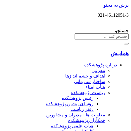
پرش به محتوا
021-46112051-3
جستجو
همایـش
درباره پڑوهشکده
معرفی
اهداف و چشم اندازها
ساختار سازمانی
هیأت امناء
ریاست پژوهشکده
رئیس پژوهشکده
رؤسای پیشین پژوهشکده
دفتر ریاست
معاونت ها ، مدیران و مشاورین
همکاران پژوهشکده
هیأت علمی پژوهشکده