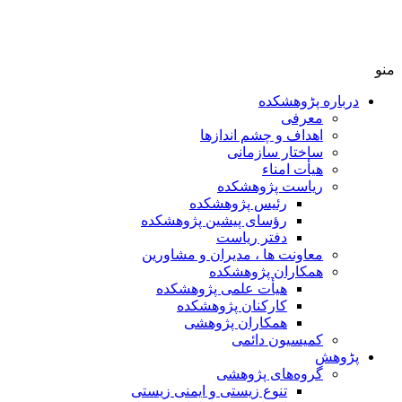
منو
درباره پڑوهشکده
معرفی
اهداف و چشم اندازها
ساختار سازمانی
هیأت امناء
ریاست پژوهشکده
رئیس پژوهشکده
رؤسای پیشین پژوهشکده
دفتر ریاست
معاونت ها ، مدیران و مشاورین
همکاران پژوهشکده
هیأت علمی پژوهشکده
کارکنان پژوهشکده
همکاران پژوهشی
کمیسیون دائمی
پڑوهش
گروه‌های پژوهشی
تنوع زیستی و ایمنی زیستی