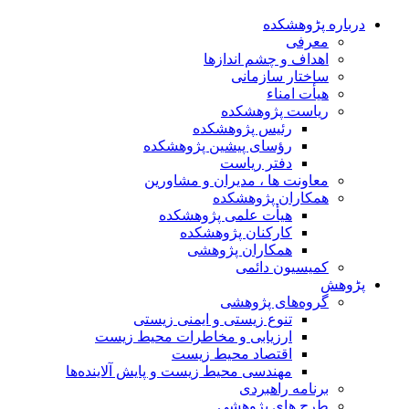
درباره پڑوهشکده
معرفی
اهداف و چشم اندازها
ساختار سازمانی
هیأت امناء
ریاست پژوهشکده
رئیس پژوهشکده
رؤسای پیشین پژوهشکده
دفتر ریاست
معاونت ها ، مدیران و مشاورین
همکاران پژوهشکده
هیأت علمی پژوهشکده
کارکنان پژوهشکده
همکاران پژوهشی
کمیسیون دائمی
پڑوهش
گروه‌های پژوهشی
تنوع زیستی و ایمنی زیستی
ارزیابی و مخاطرات محیط زیست
اقتصاد محیط زیست
مهندسی محیط زیست و پایش آلاینده‌ها
برنامه راهبردی
طرح های پژوهشی