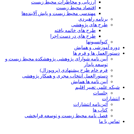
ارزیابی و مخاطرات محیط زیست
اقتصاد محیط زیست
مهندسی محیط زیست و پایش آلاینده‌ها
برنامه راهبردی
طرح های پژوهشی
طرح های خاتمه یافته
طرح های در دست اجرا
کنوانسیونها
دوره آموزشی و همایش
دستورالعمل ها و فرم ها
آیین نامه شوارای پژوهشی پژوهشکده محیط زیست و
توسعه پایدار
فرم خام طرح پیشنهادی (پروپوزال)
دستورالعمل انتخاب مجری و همکار پژوهشی
آیین نامه ها همایش
شبکه علمی تغییر اقلیم
جلسات
انتشارات
آئین‌نامه انتشارات
کتاب ها
فصل نامه محیط زیست و توسعه فرابخشی
تماس با ما