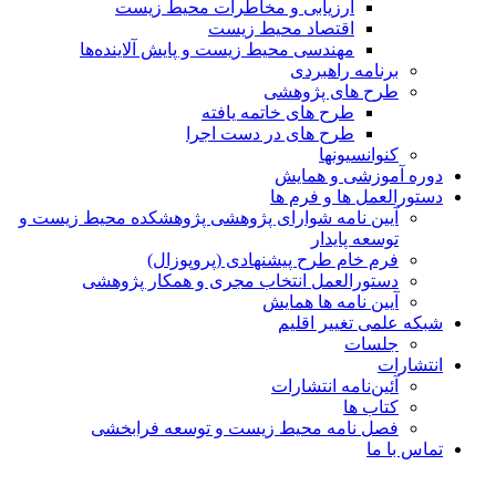
ارزیابی و مخاطرات محیط زیست
اقتصاد محیط زیست
مهندسی محیط زیست و پایش آلاینده‌ها
برنامه راهبردی
طرح های پژوهشی
طرح های خاتمه یافته
طرح های در دست اجرا
کنوانسیونها
دوره آموزشی و همایش
دستورالعمل ها و فرم ها
آیین نامه شوارای پژوهشی پژوهشکده محیط زیست و
توسعه پایدار
فرم خام طرح پیشنهادی (پروپوزال)
دستورالعمل انتخاب مجری و همکار پژوهشی
آیین نامه ها همایش
شبکه علمی تغییر اقلیم
جلسات
انتشارات
آئین‌نامه انتشارات
کتاب ها
فصل نامه محیط زیست و توسعه فرابخشی
تماس با ما