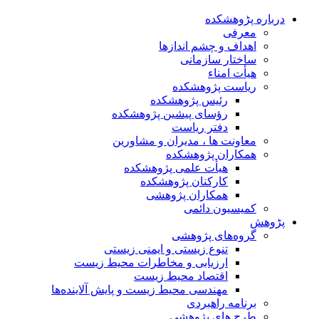
درباره پڑوهشکده
معرفی
اهداف و چشم اندازها
ساختار سازمانی
هیأت امناء
ریاست پژوهشکده
رئیس پژوهشکده
رؤسای پیشین پژوهشکده
دفتر ریاست
معاونت ها ، مدیران و مشاورین
همکاران پژوهشکده
هیأت علمی پژوهشکده
کارکنان پژوهشکده
همکاران پژوهشی
کمیسیون دائمی
پڑوهش
گروه‌های پژوهشی
تنوع زیستی و ایمنی زیستی
ارزیابی و مخاطرات محیط زیست
اقتصاد محیط زیست
مهندسی محیط زیست و پایش آلاینده‌ها
برنامه راهبردی
طرح های پژوهشی