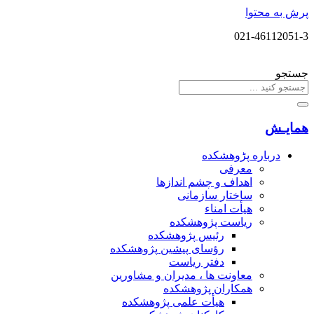
پرش به محتوا
021-46112051-3
جستجو
همایـش
درباره پڑوهشکده
معرفی
اهداف و چشم اندازها
ساختار سازمانی
هیأت امناء
ریاست پژوهشکده
رئیس پژوهشکده
رؤسای پیشین پژوهشکده
دفتر ریاست
معاونت ها ، مدیران و مشاورین
همکاران پژوهشکده
هیأت علمی پژوهشکده