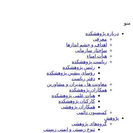
منو
درباره پڑوهشکده
معرفی
اهداف و چشم اندازها
ساختار سازمانی
هیأت امناء
ریاست پژوهشکده
رئیس پژوهشکده
رؤسای پیشین پژوهشکده
دفتر ریاست
معاونت ها ، مدیران و مشاورین
همکاران پژوهشکده
هیأت علمی پژوهشکده
کارکنان پژوهشکده
همکاران پژوهشی
کمیسیون دائمی
پڑوهش
گروه‌های پژوهشی
تنوع زیستی و ایمنی زیستی