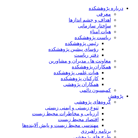
درباره پڑوهشکده
معرفی
اهداف و چشم اندازها
ساختار سازمانی
هیأت امناء
ریاست پژوهشکده
رئیس پژوهشکده
رؤسای پیشین پژوهشکده
دفتر ریاست
معاونت ها ، مدیران و مشاورین
همکاران پژوهشکده
هیأت علمی پژوهشکده
کارکنان پژوهشکده
همکاران پژوهشی
کمیسیون دائمی
پڑوهش
گروه‌های پژوهشی
تنوع زیستی و ایمنی زیستی
ارزیابی و مخاطرات محیط زیست
اقتصاد محیط زیست
مهندسی محیط زیست و پایش آلاینده‌ها
برنامه راهبردی
طرح های پژوهشی