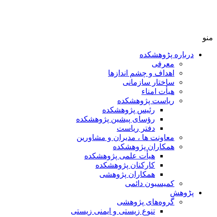
منو
درباره پڑوهشکده
معرفی
اهداف و چشم اندازها
ساختار سازمانی
هیأت امناء
ریاست پژوهشکده
رئیس پژوهشکده
رؤسای پیشین پژوهشکده
دفتر ریاست
معاونت ها ، مدیران و مشاورین
همکاران پژوهشکده
هیأت علمی پژوهشکده
کارکنان پژوهشکده
همکاران پژوهشی
کمیسیون دائمی
پڑوهش
گروه‌های پژوهشی
تنوع زیستی و ایمنی زیستی