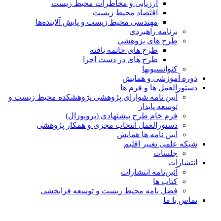
ارزیابی و مخاطرات محیط زیست
اقتصاد محیط زیست
مهندسی محیط زیست و پایش آلاینده‌ها
برنامه راهبردی
طرح های پژوهشی
طرح های خاتمه یافته
طرح های در دست اجرا
کنوانسیونها
دوره آموزشی و همایش
دستورالعمل ها و فرم ها
آیین نامه شوارای پژوهشی پژوهشکده محیط زیست و
توسعه پایدار
فرم خام طرح پیشنهادی (پروپوزال)
دستورالعمل انتخاب مجری و همکار پژوهشی
آیین نامه ها همایش
شبکه علمی تغییر اقلیم
جلسات
انتشارات
آئین‌نامه انتشارات
کتاب ها
فصل نامه محیط زیست و توسعه فرابخشی
تماس با ما