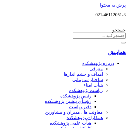
پرش به محتوا
021-46112051-3
جستجو
همایـش
درباره پڑوهشکده
معرفی
اهداف و چشم اندازها
ساختار سازمانی
هیأت امناء
ریاست پژوهشکده
رئیس پژوهشکده
رؤسای پیشین پژوهشکده
دفتر ریاست
معاونت ها ، مدیران و مشاورین
همکاران پژوهشکده
هیأت علمی پژوهشکده