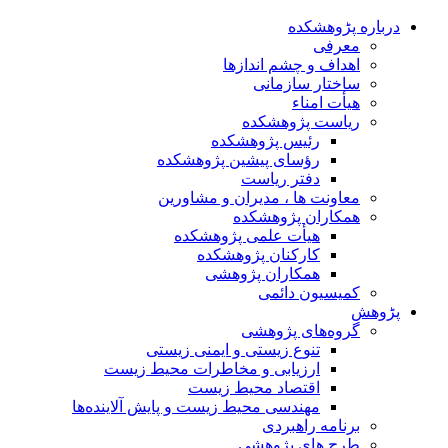
درباره پڑوهشکده
معرفی
اهداف و چشم اندازها
ساختار سازمانی
هیأت امناء
ریاست پژوهشکده
رئیس پژوهشکده
رؤسای پیشین پژوهشکده
دفتر ریاست
معاونت ها ، مدیران و مشاورین
همکاران پژوهشکده
هیأت علمی پژوهشکده
کارکنان پژوهشکده
همکاران پژوهشی
کمیسیون دائمی
پڑوهش
گروه‌های پژوهشی
تنوع زیستی و ایمنی زیستی
ارزیابی و مخاطرات محیط زیست
اقتصاد محیط زیست
مهندسی محیط زیست و پایش آلاینده‌ها
برنامه راهبردی
طرح های پژوهشی