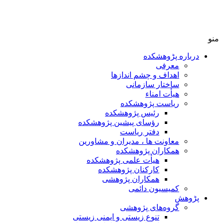
منو
درباره پڑوهشکده
معرفی
اهداف و چشم اندازها
ساختار سازمانی
هیأت امناء
ریاست پژوهشکده
رئیس پژوهشکده
رؤسای پیشین پژوهشکده
دفتر ریاست
معاونت ها ، مدیران و مشاورین
همکاران پژوهشکده
هیأت علمی پژوهشکده
کارکنان پژوهشکده
همکاران پژوهشی
کمیسیون دائمی
پڑوهش
گروه‌های پژوهشی
تنوع زیستی و ایمنی زیستی