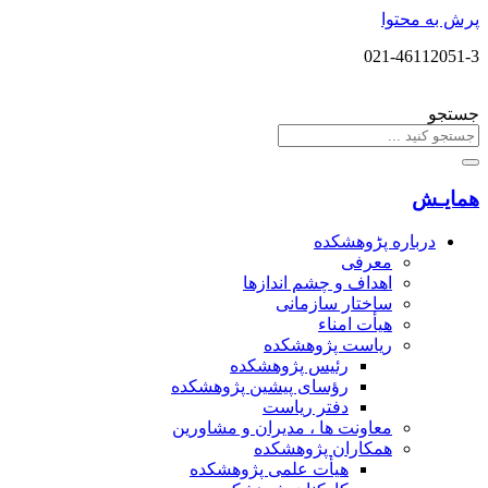
پرش به محتوا
021-46112051-3
جستجو
همایـش
درباره پڑوهشکده
معرفی
اهداف و چشم اندازها
ساختار سازمانی
هیأت امناء
ریاست پژوهشکده
رئیس پژوهشکده
رؤسای پیشین پژوهشکده
دفتر ریاست
معاونت ها ، مدیران و مشاورین
همکاران پژوهشکده
هیأت علمی پژوهشکده