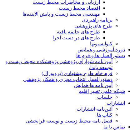
ارزیابی و مخاطرات محیط زیست
اقتصاد محیط زیست
مهندسی محیط زیست و پایش آلاینده‌ها
برنامه راهبردی
طرح های پژوهشی
طرح های خاتمه یافته
طرح های در دست اجرا
کنوانسیونها
دوره آموزشی و همایش
دستورالعمل ها و فرم ها
آیین نامه شوارای پژوهشی پژوهشکده محیط زیست و
توسعه پایدار
فرم خام طرح پیشنهادی (پروپوزال)
دستورالعمل انتخاب مجری و همکار پژوهشی
آیین نامه ها همایش
شبکه علمی تغییر اقلیم
جلسات
انتشارات
آئین‌نامه انتشارات
کتاب ها
فصل نامه محیط زیست و توسعه فرابخشی
تماس با ما