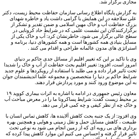
مجازی برگزار شد.
به گزارش پایگاه اطلاع رسانی سازمان حفاظت محیط زیست، دکتر
علی سلاجقه در این همایش با گرامی داشت یاد و خاطره شهدای
بزرگ حفاظت آب و خاک مهین اسلامی و ضمن تقدیر و تشکر از
برگزارکنندگان این نشست علمی که در شرایط حاد کرونایی در
سطح عالی برگزار می شود، خاطرنشان کرد: آب و خاک یکی از
مسایل بنیادی همه کشورها است و همه کشورهای دنیا، برنامه و
استراتژی های مدون عالمانه طراحی و اقدام می کنند .
وی با تاکید بر این که تغییر اقلیم از مسائل جدی حاکم بر دنیای
امروز است، افزود: تغییر اقلیم بحث حفاظت از آب و خاک را شدیدا
تحت تاثیر قرار داده و می طلبد با استفاده از رویکردها و علوم جدید
شرایط حاکم بر دنیا را متخصصین و مجموعه علما اندیشمندان جوان
به این موضوع ورود کنند و مورد پردازش قرار دهند.
معاون رئیس جمهوری در ادامه با اشاره به اثرات بیماری کووید ۱۹
بر محیط زیست گفت: شرایط پساکرونا ما را در معرض مباحث آب
و خاک چه از نظر کیفی و چه کمی قرار می دهد.
وی افزود: از یک جنبه بحث کاهش آلاینده ها، کاهش تماس انسان با
طبیعت ، کاهش مسایل حمل و نقل زمینی و هوایی و همچنین بهره
برداری های بی رویه ای که از زمین انجام می شود به نوعی تحث
تاثیر قرار گرفته و احساس می کنیم این موارد کاهش پیدا کرده که