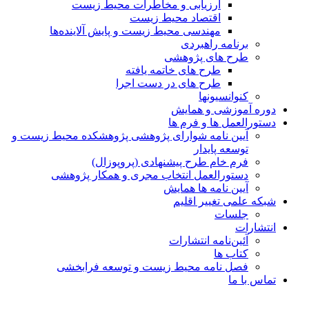
ارزیابی و مخاطرات محیط زیست
اقتصاد محیط زیست
مهندسی محیط زیست و پایش آلاینده‌ها
برنامه راهبردی
طرح های پژوهشی
طرح های خاتمه یافته
طرح های در دست اجرا
کنوانسیونها
دوره آموزشی و همایش
دستورالعمل ها و فرم ها
آیین نامه شوارای پژوهشی پژوهشکده محیط زیست و
توسعه پایدار
فرم خام طرح پیشنهادی (پروپوزال)
دستورالعمل انتخاب مجری و همکار پژوهشی
آیین نامه ها همایش
شبکه علمی تغییر اقلیم
جلسات
انتشارات
آئین‌نامه انتشارات
کتاب ها
فصل نامه محیط زیست و توسعه فرابخشی
تماس با ما