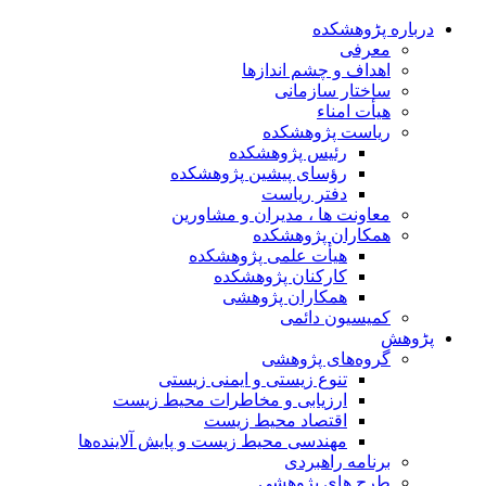
درباره پڑوهشکده
معرفی
اهداف و چشم اندازها
ساختار سازمانی
هیأت امناء
ریاست پژوهشکده
رئیس پژوهشکده
رؤسای پیشین پژوهشکده
دفتر ریاست
معاونت ها ، مدیران و مشاورین
همکاران پژوهشکده
هیأت علمی پژوهشکده
کارکنان پژوهشکده
همکاران پژوهشی
کمیسیون دائمی
پڑوهش
گروه‌های پژوهشی
تنوع زیستی و ایمنی زیستی
ارزیابی و مخاطرات محیط زیست
اقتصاد محیط زیست
مهندسی محیط زیست و پایش آلاینده‌ها
برنامه راهبردی
طرح های پژوهشی