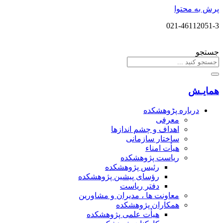
پرش به محتوا
021-46112051-3
جستجو
همایـش
درباره پڑوهشکده
معرفی
اهداف و چشم اندازها
ساختار سازمانی
هیأت امناء
ریاست پژوهشکده
رئیس پژوهشکده
رؤسای پیشین پژوهشکده
دفتر ریاست
معاونت ها ، مدیران و مشاورین
همکاران پژوهشکده
هیأت علمی پژوهشکده