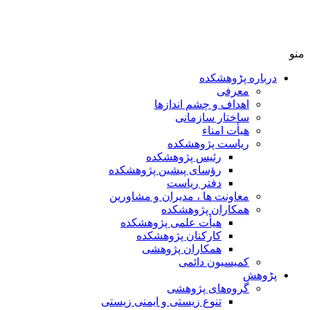
منو
درباره پڑوهشکده
معرفی
اهداف و چشم اندازها
ساختار سازمانی
هیأت امناء
ریاست پژوهشکده
رئیس پژوهشکده
رؤسای پیشین پژوهشکده
دفتر ریاست
معاونت ها ، مدیران و مشاورین
همکاران پژوهشکده
هیأت علمی پژوهشکده
کارکنان پژوهشکده
همکاران پژوهشی
کمیسیون دائمی
پڑوهش
گروه‌های پژوهشی
تنوع زیستی و ایمنی زیستی