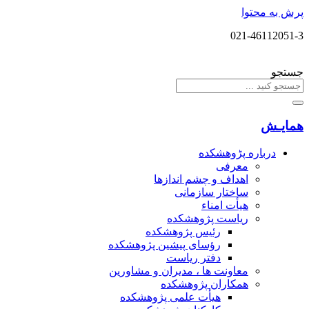
پرش به محتوا
021-46112051-3
جستجو
همایـش
درباره پڑوهشکده
معرفی
اهداف و چشم اندازها
ساختار سازمانی
هیأت امناء
ریاست پژوهشکده
رئیس پژوهشکده
رؤسای پیشین پژوهشکده
دفتر ریاست
معاونت ها ، مدیران و مشاورین
همکاران پژوهشکده
هیأت علمی پژوهشکده