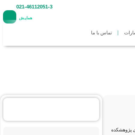
021-46112051-3
همایـش
ارات
تماس با ما
ندن این مطلب
10 دقیقه
زمان میبرد!
ی پژوهشکده