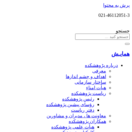
پرش به محتوا
021-46112051-3
جستجو
همایـش
درباره پڑوهشکده
معرفی
اهداف و چشم اندازها
ساختار سازمانی
هیأت امناء
ریاست پژوهشکده
رئیس پژوهشکده
رؤسای پیشین پژوهشکده
دفتر ریاست
معاونت ها ، مدیران و مشاورین
همکاران پژوهشکده
هیأت علمی پژوهشکده